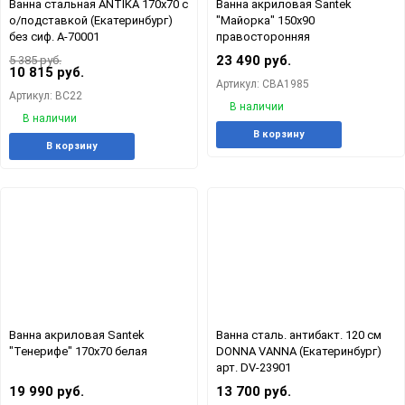
Ванна стальная ANTIKA 170х70 с
Ванна акриловая Santek
о/подставкой (Екатеринбург)
"Майорка" 150х90
без сиф. А-70001
правосторонняя
23 490 руб.
5 385 руб.
10 815 руб.
Артикул: СВА1985
Артикул: ВС22
В наличии
В наличии
Добавит
Доб
В корзину
Добавить
Добавить
В корзину
в
к
в
к
избранн
сра
избранное
сравнению
Ванна акриловая Santek
Ванна сталь. антибакт. 120 см
"Тенерифе" 170х70 белая
DONNA VANNA (Екатеринбург)
арт. DV-23901
19 990 руб.
13 700 руб.