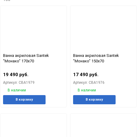
Ванна акриловая Santek
Ванна акриловая Santek
"Монако" 170х70
"Монако" 150х70
19 490 руб.
17 490 руб.
Артикул: СВА1979
Артикул: СВА1976
В наличии
В наличии
Добавить
Добавить
Добавит
Доб
В корзину
В корзину
в
к
в
к
избранное
сравнению
избранн
сра