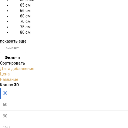
65 см
66 см
68 см
70 см
75 см
80 см
показать еще
очистить
Фильтр
Сортировать
Дата добавления
Цена
Название
Плитка
Подробно
Компактно
Кол-во:
30
30
60
90
150