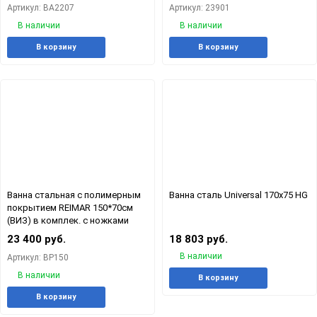
Артикул: ВА2207
Артикул: 23901
В наличии
В наличии
Добавить
Добавить
Добавит
Доб
В корзину
В корзину
в
к
в
к
избранное
сравнению
избранн
сра
Ванна стальная с полимерным
Ванна сталь Universal 170x75 HG
покрытием REIMAR 150*70см
(ВИЗ) в комплек. с ножками
23 400 руб.
18 803 руб.
В наличии
Артикул: ВР150
В наличии
Добавит
Доб
В корзину
в
к
Добавить
Добавить
В корзину
избранн
сра
в
к