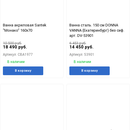
Ванна акриловая Santek
Ванна сталь. 150 см DONNA
"Монако" 160х70
VANNA (Екатеринбург) без сиф.
арт. DV-53901
10 500 руб.
6 453 руб.
18 490 руб.
14 450 руб.
Артикул: СВА1977
Артикул: 53901
В наличии
В наличии
Добавить
Добавить
Добавит
Доб
В корзину
В корзину
в
к
в
к
избранное
сравнению
избранн
сра