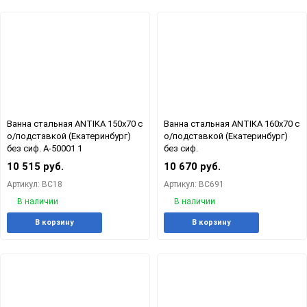
избранное
сравнению
Ванна стальная ANTIKA 150х70 с
Ванна стальная ANTIKA 160х70 с
о/подставкой (Екатеринбург)
о/подставкой (Екатеринбург)
без сиф. А-50001 1
без сиф.
10 515 руб.
10 670 руб.
Артикул: ВС18
Артикул: ВС691
В наличии
В наличии
Добавить
Добавить
Добавит
Доб
В корзину
В корзину
в
к
в
к
избранное
сравнению
избранн
сра