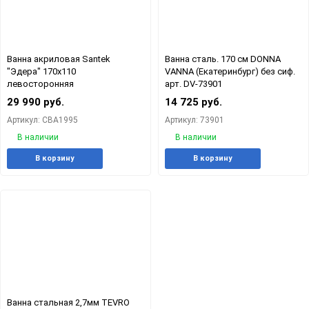
Ванна акриловая Santek
Ванна сталь. 170 см DONNA
"Эдера" 170х110
VANNA (Екатеринбург) без сиф.
левосторонняя
арт. DV-73901
29 990 руб.
14 725 руб.
Артикул: СВА1995
Артикул: 73901
В наличии
В наличии
Добавить
Добавить
Добавит
Доб
В корзину
В корзину
в
к
в
к
избранное
сравнению
избранн
сра
Ванна стальная 2,7мм TEVRO