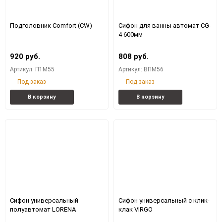
150
Подголовник Comfort (CW)
Сифон для ванны автомат CG-
4 600мм
920 руб.
808 руб.
Артикул: П1М55
Артикул: ВПМ56
Под заказ
Под заказ
Добавить
Добавить
Добавить
Доба
В корзину
В корзину
в
к
в
к
избранное
сравнению
избранное
срав
Сифон универсальный
Сифон универсальный с клик-
полуавтомат LORENA
клак VIRGO