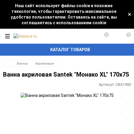
Наш сайт использует файлы cookie и похожие
технологии, чтобы гарантировать максимальное
удобство пользователям. Оставаясь на сайте, вы
соглашаетесь с использованием cookie
0
0
КАТАЛОГ ТОВАРОВ
Ванны
Акриловые
Ванна акриловая Santek "Монако XL" 170х75
Артикул:
СВА1980
Добав
в
избра
Добав
к
сравн