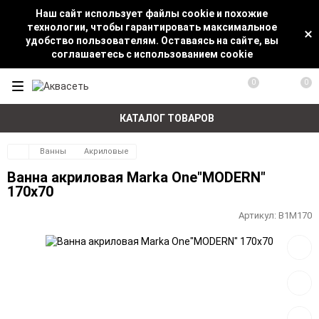
Наш сайт использует файлы cookie и похожие
технологии, чтобы гарантировать максимальное
удобство пользователям. Оставаясь на сайте, вы
соглашаетесь с использованием cookie
0
0
КАТАЛОГ ТОВАРОВ
Ванны
Акриловые
Ванна акриловая Marka One"MODERN"
170x70
Артикул:
В1М170
Добав
в
избра
Добав
к
сравн