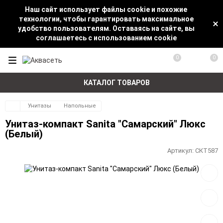
Наш сайт использует файлы cookie и похожие
технологии, чтобы гарантировать максимальное
удобство пользователям. Оставаясь на сайте, вы
соглашаетесь с использованием cookie
0
0
КАТАЛОГ ТОВАРОВ
Унитазы
Напольные
Унитаз-компакт Sanita "Самарский" Люкс
(Белый)
Артикул:
СКТ587
Добав
в
избра
Добав
к
сравн