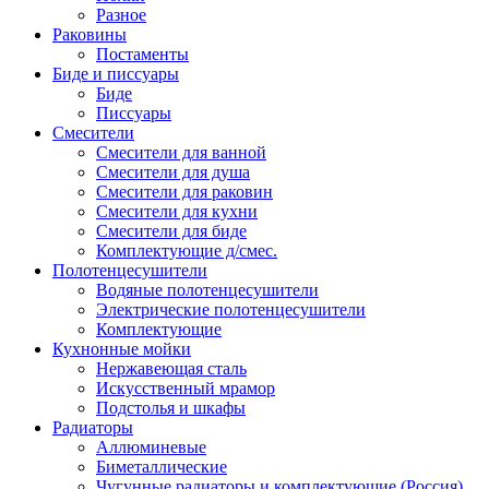
Разное
Раковины
Постаменты
Биде и писсуары
Биде
Писсуары
Смесители
Смесители для ванной
Смесители для душа
Смесители для раковин
Смесители для кухни
Смесители для биде
Комплектующие д/смес.
Полотенцесушители
Водяные полотенцесушители
Электрические полотенцесушители
Комплектующие
Кухнонные мойки
Нержавеющая сталь
Искусственный мрамор
Подстолья и шкафы
Радиаторы
Аллюминевые
Биметаллические
Чугунные радиаторы и комплектующие (Россия)