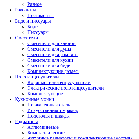
Разное
Раковины
Постаменты
Биде и писсуары
Биде
Писсуары
Смесители
Смесители для ванной
Смесители для душа
Смесители для раковин
Смесители для кухни
Смесители для биде
Комплектующие д/смес.
Полотенцесушители
Водяные полотенцесушители
Электрические полотенцесушители
Комплектующие
Кухнонные мойки
Нержавеющая сталь
Искусственный мрамор
Подстолья и шкафы
Радиаторы
Аллюминевые
Биметаллические
Чугунные радиаторы и комплектующие (Россия)