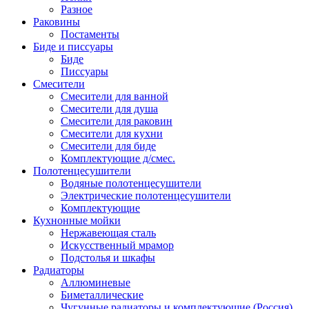
Разное
Раковины
Постаменты
Биде и писсуары
Биде
Писсуары
Смесители
Смесители для ванной
Смесители для душа
Смесители для раковин
Смесители для кухни
Смесители для биде
Комплектующие д/смес.
Полотенцесушители
Водяные полотенцесушители
Электрические полотенцесушители
Комплектующие
Кухнонные мойки
Нержавеющая сталь
Искусственный мрамор
Подстолья и шкафы
Радиаторы
Аллюминевые
Биметаллические
Чугунные радиаторы и комплектующие (Россия)