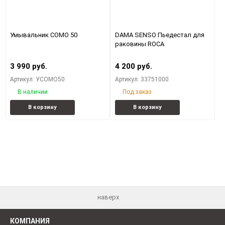
Умывальник COMO 50
DAMA SENSO Пьедестал для
раковины ROCA
3 990 руб.
4 200 руб.
Артикул: УСОМО50
Артикул: 33751000
В наличии
Под заказ
Добавить
Добавить
Добавить
Добави
В корзину
В корзину
в
к
в
к
избранное
сравнению
избранное
сравне
наверх
КОМПАНИЯ