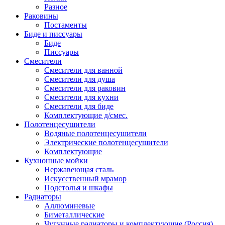
Разное
Раковины
Постаменты
Биде и писсуары
Биде
Писсуары
Смесители
Смесители для ванной
Смесители для душа
Смесители для раковин
Смесители для кухни
Смесители для биде
Комплектующие д/смес.
Полотенцесушители
Водяные полотенцесушители
Электрические полотенцесушители
Комплектующие
Кухнонные мойки
Нержавеющая сталь
Искусственный мрамор
Подстолья и шкафы
Радиаторы
Аллюминевые
Биметаллические
Чугунные радиаторы и комплектующие (Россия)