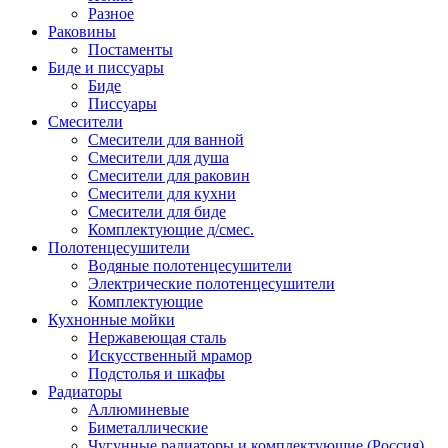
Разное
Раковины
Постаменты
Биде и писсуары
Биде
Писсуары
Смесители
Смесители для ванной
Смесители для душа
Смесители для раковин
Смесители для кухни
Смесители для биде
Комплектующие д/смес.
Полотенцесушители
Водяные полотенцесушители
Электрические полотенцесушители
Комплектующие
Кухнонные мойки
Нержавеющая сталь
Искусственный мрамор
Подстолья и шкафы
Радиаторы
Аллюминевые
Биметаллические
Чугунные радиаторы и комплектующие (Россия)