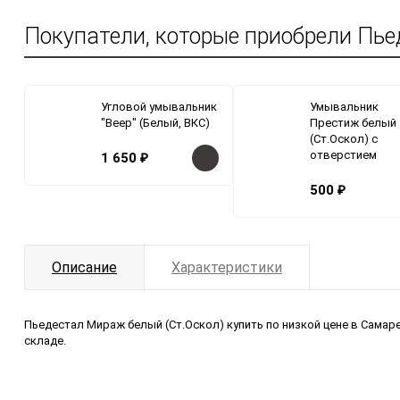
Покупатели, которые приобрели Пье
Угловой умывальник
Умывальник
"Веер" (Белый, ВКС)
Престиж белый
(Ст.Оскол) с
отверстием
1 650
₽
500
₽
Описание
Характеристики
Пьедестал Мираж белый (Ст.Оскол) купить по низкой цене в Самаре
складе.