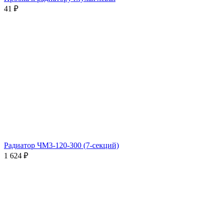
41
₽
Радиатор ЧМ3-120-300 (7-секций)
1 624
₽