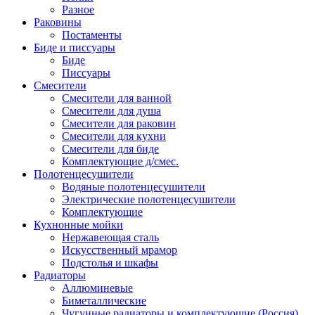
Разное
Раковины
Постаменты
Биде и писсуары
Биде
Писсуары
Смесители
Смесители для ванной
Смесители для душа
Смесители для раковин
Смесители для кухни
Смесители для биде
Комплектующие д/смес.
Полотенцесушители
Водяные полотенцесушители
Электрические полотенцесушители
Комплектующие
Кухнонные мойки
Нержавеющая сталь
Искусственный мрамор
Подстолья и шкафы
Радиаторы
Аллюминевые
Биметаллические
Чугунные радиаторы и комплектующие (Россия)