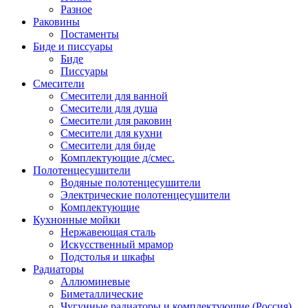
Разное
Раковины
Постаменты
Биде и писсуары
Биде
Писсуары
Смесители
Смесители для ванной
Смесители для душа
Смесители для раковин
Смесители для кухни
Смесители для биде
Комплектующие д/смес.
Полотенцесушители
Водяные полотенцесушители
Электрические полотенцесушители
Комплектующие
Кухнонные мойки
Нержавеющая сталь
Искусственный мрамор
Подстолья и шкафы
Радиаторы
Аллюминевые
Биметаллические
Чугунные радиаторы и комплектующие (Россия)