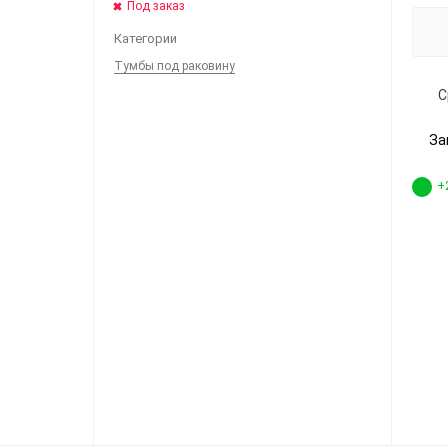
Под заказ
Категории
Тумбы под раковину
С
За
+