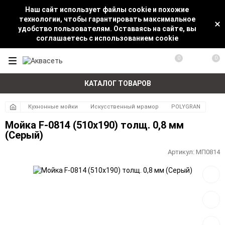
Наш сайт использует файлы cookie и похожие
технологии, чтобы гарантировать максимальное
удобство пользователям. Оставаясь на сайте, вы
соглашаетесь с использованием cookie
0
0
КАТАЛОГ ТОВАРОВ
Кухнонные мойки
Искусственный мрамор
POLYGRAN
Мойка F-0814 (510х190) толщ. 0,8 мм
(Серый)
Артикул:
МП0814
Добав
в
избра
Добав
к
сравн