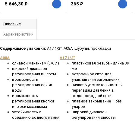
5 646,30
₽
365
₽
Описание
Характеристики
Содержимое упаковки:
A17 1/2", A08A, шурупы, прокладки
A08A
A17 1/2"
сливной механизм (3/6 л)
пластиковая резьба - длина 39
широкий диапазон
мм
регулирования высоты
встроенное сито для
возможность
улавливания загрязнений
регулирования слива
низкая чувствительность к
воды
перепадам давления в
возможность
водопроводной сети
регулирования кнопки
плавное закрывание – без
вне оси механизма
ударов
устойчивость к
широкий диапазон
оседанию водного камня
регулирования высоты