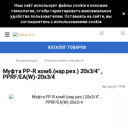
Наш сайт использует файлы cookie и похожие
технологии, чтобы гарантировать максимальное
удобство пользователям. Оставаясь на сайте, вы
соглашаетесь с использованием cookie
0
0
КАТАЛОГ ТОВАРОВ
Канализация
Полипропилен Aquatech
Муфта PP-R комб.(нар.рез.) 20х3/4" ,
PPRF/EA(W)-20x3/4
Артикул:
ПП8
Добав
в
избра
Добав
к
сравн