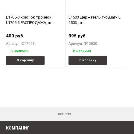
L1705-3 крючок тройной
L1503 Держатель т/бумаги L
L
L1705-3 РАСПРОДАЖА, шт
1503, шт
(
400 руб.
395 руб.
3
Артикул: Ф17053
Артикул: Ф15030
А
В наличии
В наличии
Добавить
Добавить
Добавить
Добави
В корзину
В корзину
в
к
в
к
избранное
сравнению
избранное
сравне
наверх
КОМПАНИЯ