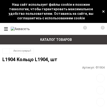
Наш сайт использует файлы cookie и похожие
технологии, чтобы гарантировать максимальное
удобство пользователям. Оставаясь на сайте, вы
соглашаетесь с использованием cookie
0
0
КАТАЛОГ ТОВАРОВ
Аксессуары1
L1904 Kольцо L1904, шт
Артикул:
Ф1904
Добав
в
избра
Добав
к
сравн