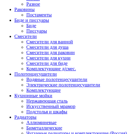
Разное
Раковины
Постаменты
Биде и писсуары
Биде
Писсуары
Смесители
Смесители для ванной
Смесители для душа
Смесители для раковин
Смесители для кухни
Смесители для биде
Комплектующие д/смес.
Полотенцесушители
Водяные полотенцесушители
Электрические полотенцесушители
Комплектующие
Кухнонные мойки
Нержавеющая сталь
Искусственный мрамор
Подстолья и шкафы
Радиаторы
Аллюминевые
Биметаллические
Чугунные радиаторы и комплектующие (Россия)