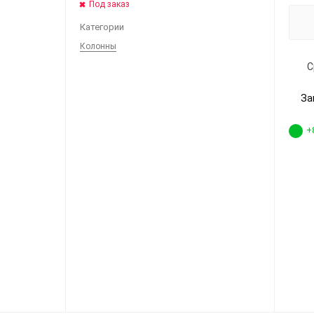
Под заказ
Категории
Колонны
С
За
+