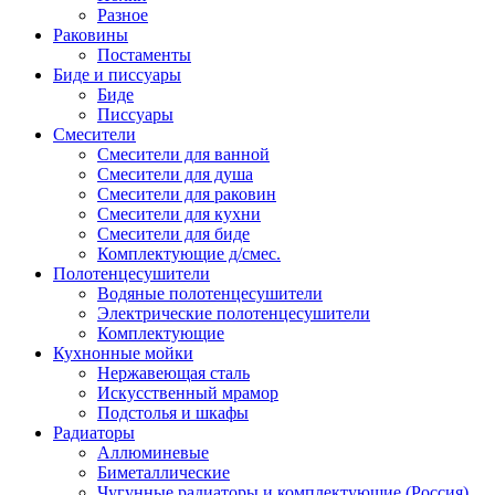
Разное
Раковины
Постаменты
Биде и писсуары
Биде
Писсуары
Смесители
Смесители для ванной
Смесители для душа
Смесители для раковин
Смесители для кухни
Смесители для биде
Комплектующие д/смес.
Полотенцесушители
Водяные полотенцесушители
Электрические полотенцесушители
Комплектующие
Кухнонные мойки
Нержавеющая сталь
Искусственный мрамор
Подстолья и шкафы
Радиаторы
Аллюминевые
Биметаллические
Чугунные радиаторы и комплектующие (Россия)